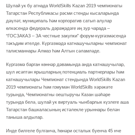
Шулай ук бу атнада WorldSkills Kazan 2019 чемпионаты
Татарстан Республикасы рәсми стенды кысаларында
дәүләт, муниципаль һәм корпоратив сатып алулар
өлкәсендә федераль дәрәҗәдәге иң зур чарада –
“ГОСЗАКАЗ – ЗА честные закупки” форум-күргәзмәсендә
тәкъдим ителде. Күргәзмәдә катнашучыларны чемпионат
талисманнары Алмаз һәм Алтын сәламләде.
Күргәзмә барган көннәр дәвамында анда катнашучылар,
шул исәптән ярышларның потенциаль партнерлары һәм
катнашучылары Чемпионат стендында WorldSkills Kazan
2019 чемпионаты һәм гомумән WorldSkills хәрәкәте
турында, Чемпионатны оештыручы Казан шәһәре
турында белә, шулай ук виртуаль чынбарлык күзлеге аша
Татарстан башкаласының истәлекле урыннары белән
таныша алдылар.
Инде билгеле булганча, һөнәри осталык буенча 45 нче