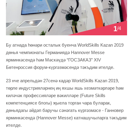
1
/4
Бу атнада һөнәри осталык буенча WorldSkills Kazan 2019
дөнья чемпионаты Германиядә Hannover Messe
ярминкәсендә һәм Мәскәүдә “ГОСЗАКАЗ” XIV
Бөтенроссия форум-күргәзмәсендә тәкъдим ителде.
23 нче апрельдән 27сенә кадәр WorldSkills Kazan 2019,
төрле индустрияләрнең иң яхшы яшь хезмәткәрләре һәм
киләчәк профессияләре вәкилләре (Future Skills
компетенциясе блогы) җыела торган чара буларак,
дөньядагы әйдәп баручы сәнәгать күргәзмәсе - Ганновер
ярминкәсендә (Hannover Messe) катнашучыларга тәкъдим
ителде.