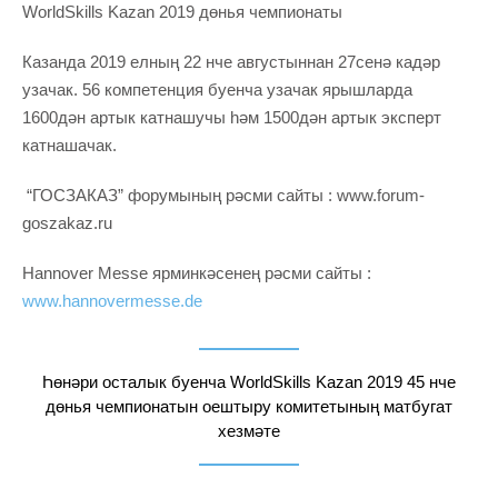
WorldSkills Kazan 2019 дөнья чемпионаты
Казанда 2019 елның 22 нче августыннан 27сенә кадәр
узачак. 56 компетенция буенча узачак ярышларда
1600дән артык катнашучы һәм 1500дән артык эксперт
катнашачак.
“ГОСЗАКАЗ” форумының рәсми сайты : www.forum-
goszakaz.ru
Hannover Messe ярминкәсенең рәсми сайты :
www.hannovermesse.de
Һөнәри осталык буенча WorldSkills Kazan 2019 45 нче
дөнья чемпионатын оештыру комитетының матбугат
хезмәте