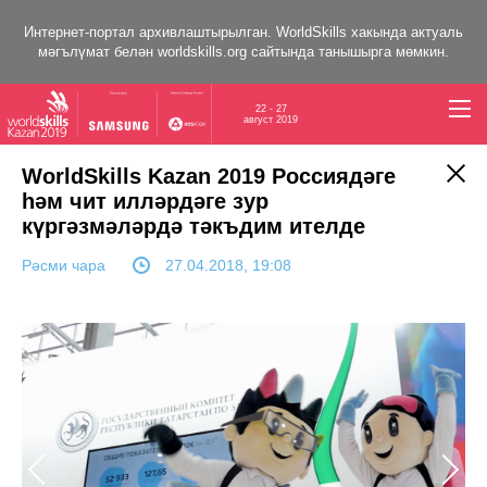
Интернет-портал архивлаштырылган. WorldSkills хакында актуаль
мәгълүмат белән
worldskills.org
сайтында танышырга мөмкин.
22 - 27
август 2019
WorldSkills Kazan 2019 Россиядәге
һәм чит илләрдәге зур
күргәзмәләрдә тәкъдим ителде
Рәсми чара
27.04.2018, 19:08
Previous
Next