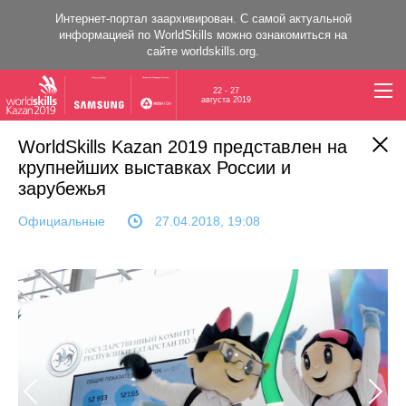
Интернет-портал заархивирован. C самой актуальной
информацией по WorldSkills можно ознакомиться на
сайте
worldskills.org
.
22 - 27
августа 2019
WorldSkills Kazan 2019 представлен на
крупнейших выставках России и
зарубежья
Официальные
27.04.2018, 19:08
Previous
Next