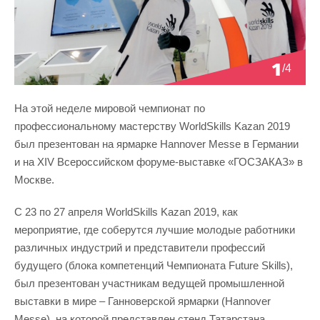
1
/4
На этой неделе мировой чемпионат по
профессиональному мастерству WorldSkills Kazan 2019
был презентован на ярмарке Hannover Messe в Германии
и на XIV Всероссийском форуме-выставке «ГОСЗАКАЗ» в
Москве.
С 23 по 27 апреля WorldSkills Kazan 2019, как
мероприятие, где соберутся лучшие молодые работники
различных индустрий и представители профессий
будущего (блока компетенций Чемпионата Future Skills),
был презентован участникам ведущей промышленной
выставки в мире – Ганноверской ярмарки (Hannover
Messe), на которой представлен стенд Татарстана.